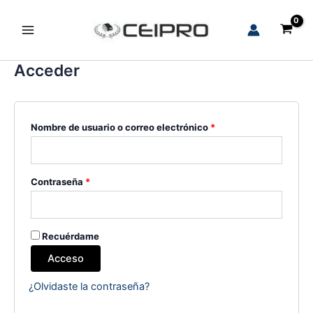
Ir
al
Main
contenido
Menu
Acceder
Obligatorio
Nombre de usuario o correo electrónico
*
Obligatorio
Contraseña
*
Recuérdame
Acceso
¿Olvidaste la contraseña?