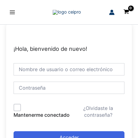
Ir
al
Main
contenido
Menu
¡Hola, bienvenido de nuevo!
¿Olvidaste la
contraseña?
Mantenerme conectado
Acceder