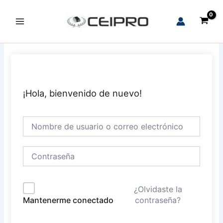
Ir
al
Main
contenido
Menu
¡Hola, bienvenido de nuevo!
¿Olvidaste la
contraseña?
Mantenerme conectado