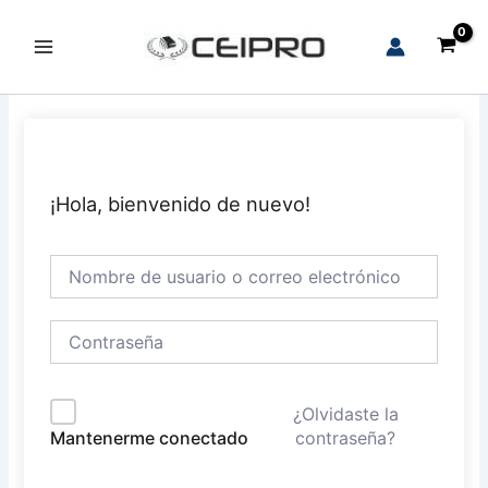
Ir
al
Main
contenido
Menu
¡Hola, bienvenido de nuevo!
¿Olvidaste la
contraseña?
Mantenerme conectado