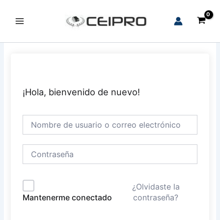
Ir
al
Main
contenido
Menu
¡Hola, bienvenido de nuevo!
¿Olvidaste la
contraseña?
Mantenerme conectado