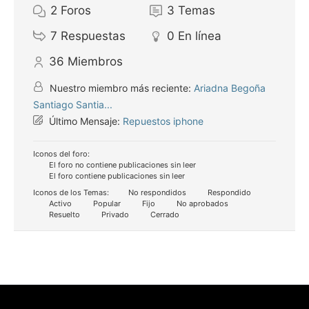
2
Foros
3
Temas
7
Respuestas
0
En línea
36
Miembros
Nuestro miembro más reciente:
Ariadna Begoña
Santiago Santia...
Último Mensaje:
Repuestos iphone
Iconos del foro:
El foro no contiene publicaciones sin leer
El foro contiene publicaciones sin leer
Iconos de los Temas:
No respondidos
Respondido
Activo
Popular
Fijo
No aprobados
Resuelto
Privado
Cerrado