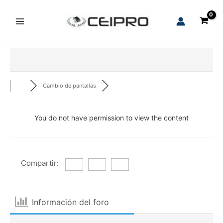
Ir
al
Main
contenido
Menu
Cambio de pantallas
You do not have permission to view the content
Compartir:
Información del foro